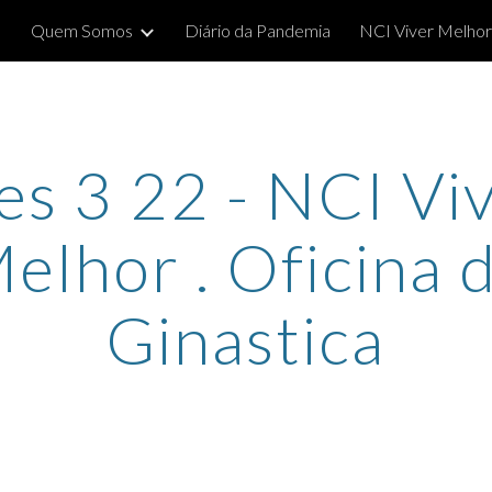
Quem Somos
Diário da Pandemia
NCI Viver Melhor
ip to main content
Skip to navigat
s 3 22 - NCI Vi
elhor . Oficina 
Ginastica