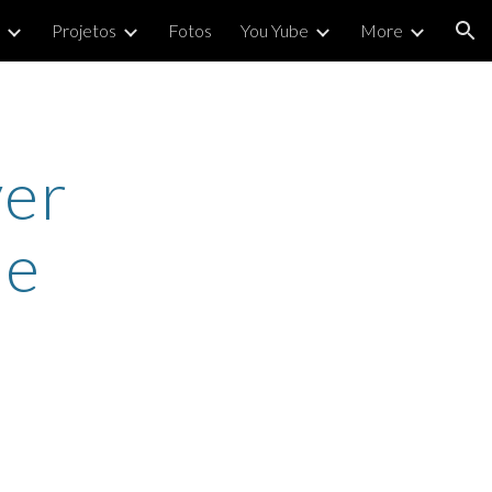
Projetos
Fotos
You Yube
More
ion
ver
de